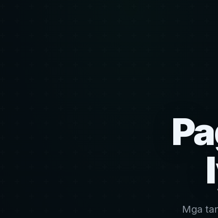
Pa
Mga ta