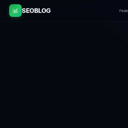
📊
SEOBLOG
Feat