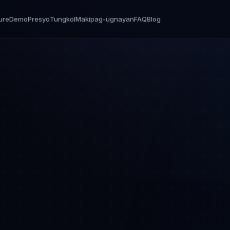
ure
Demo
Presyo
Tungkol
Makipag-ugnayan
FAQ
Blog