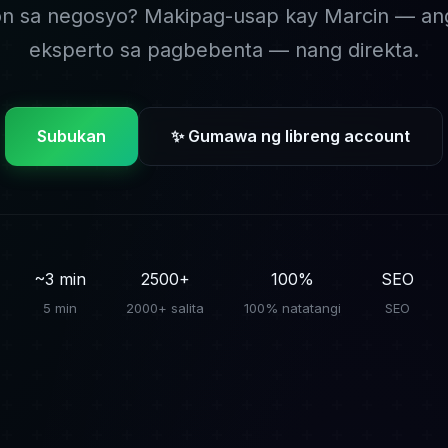
on sa negosyo? Makipag-usap kay Marcin — an
eksperto sa pagbebenta — nang direkta.
Subukan
✨ Gumawa ng libreng account
~3 min
2500+
100%
SEO
5 min
2000+ salita
100% natatangi
SEO