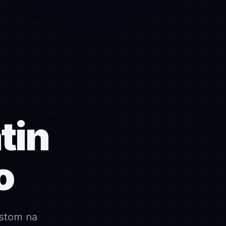
tin
o
stom na