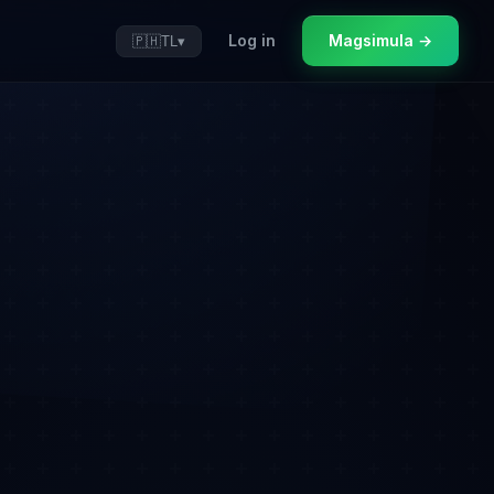
Log in
Magsimula →
🇵🇭
TL
▾