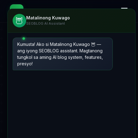
☰
📊
SEOBLOG
Matalinong Kuwago
🦉
SEOBLOG AI Assistant
Kumusta! Ako si Matalinong Kuwago 🦉 —
ang iyong SEOBLOG assistant. Magtanong
tungkol sa aming AI blog system, features,
presyo!