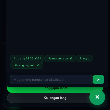
Gumagamit kami ng cookies
Gumagamit kami ng mga kinakailangang cookies upang
Ano ang SEOBLOG?
Paano gumagana?
Presyo
patakbuhin ang serbisyo at opsyonal na analytics at
marketing cookies lamang sa iyong pahintulot. Available
Libreng pagsubok?
ang mga detalye sa
Patakaran sa Cookie
at
Patakaran sa
Privacy
.
➤
Tanggapin lahat
✕
Kailangan lang