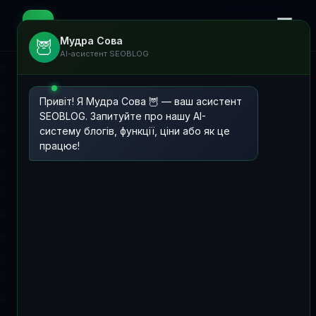
☰
📊
SEOBLOG
Мудра Сова
🦉
AI-асистент SEOBLOG
Привіт! Я Мудра Сова 🦉 — ваш асистент
SEOBLOG. Запитуйте про нашу AI-
систему блогів, функції, ціни або як це
працює!