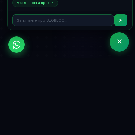
Безкоштовна проба?
➤
✕
ЦІНОУТВОРЕННЯ
Просте та прозоре
ціноутворення
Жодних прихованих витрат. Скасувати будь-