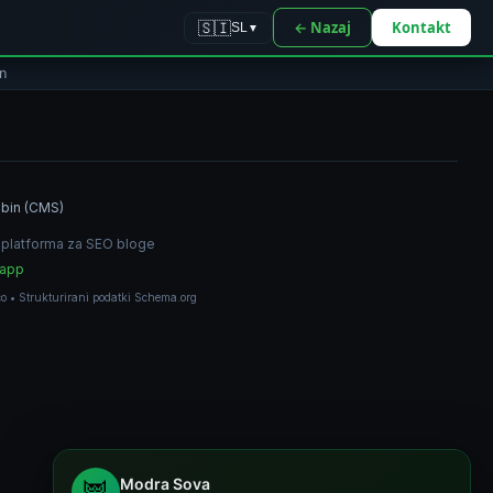
← Nazaj
Kontakt
🇸🇮
SL
▼
in
Modra Sova
🦉