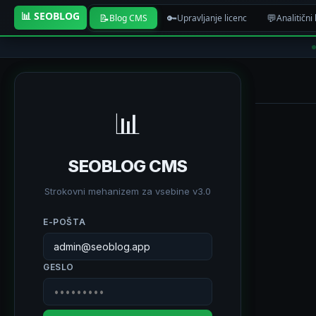
📊 SEOBLOG
📝
🔑
💬
Blog CMS
Upravljanje licenc
Analitični