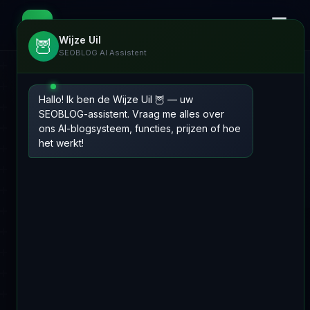
☰
📊
SEOBLOG
Wijze Uil
🦉
SEOBLOG AI Assistent
Hallo! Ik ben de Wijze Uil 🦉 — uw
SEOBLOG-assistent. Vraag me alles over
ons AI-blogsysteem, functies, prijzen of hoe
het werkt!