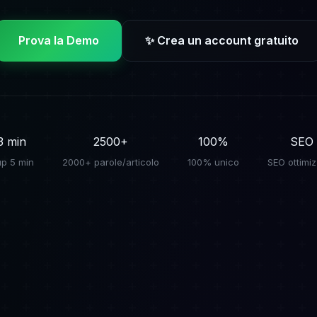
Prova la Demo
✨ Crea un account gratuito
3 min
2500+
100%
SEO
up 5 min
2000+ parole/articolo
100% unico
SEO ottimi