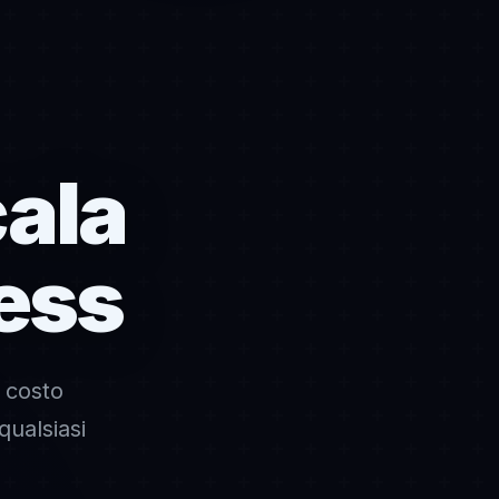
cala
ness
 costo
qualsiasi