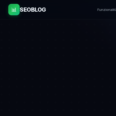
📊
SEOBLOG
Funzionalit