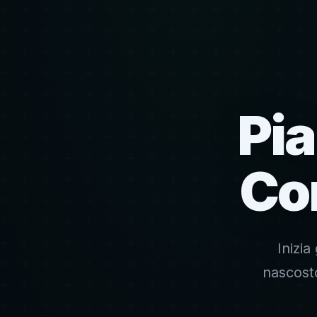
Pia
Con
Inizi
nascosto