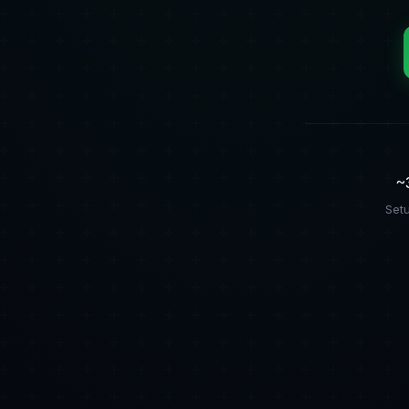
~
Set