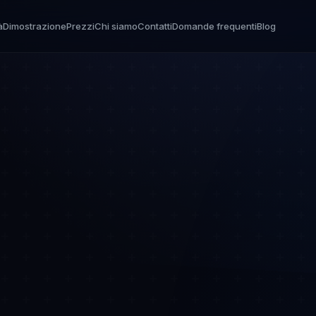
à
Dimostrazione
Prezzi
Chi siamo
Contatti
Domande frequenti
Blog