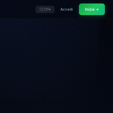
Accedi
Inizia →
🇮🇹
IT
▾