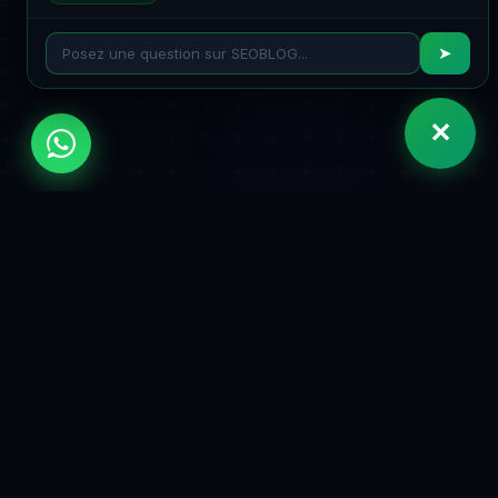
➤
✕
TARIFS
Des prix simples et
transparents
Pas de coûts cachés. Annulez à tout moment.