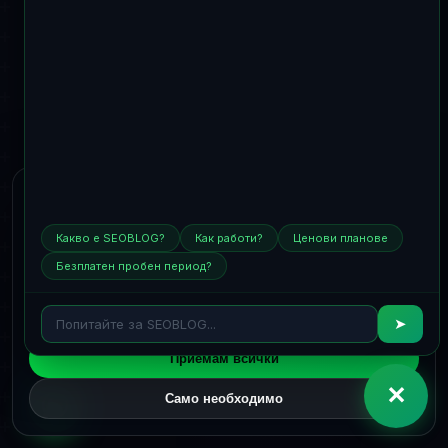
Използваме бисквитки
Използваме необходимите бисквитки, за да работим с
Какво е SEOBLOG?
Как работи?
Ценови планове
услугата, и незадължителни бисквитки за анализ и
маркетинг само с вашето съгласие. Подробностите са
Безплатен пробен период?
достъпни в
Политика за бисквитки
и
Политика за
поверителност
.
➤
Приемам всички
✕
Само необходимо