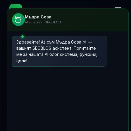
☰
📊
SEOBLOG
Мъдра Сова
🦉
AI асистент SEOBLOG
Здравейте! Аз съм Мъдра Сова 🦉 —
вашият SEOBLOG асистент. Попитайте
ме за нашата AI блог система, функции,
цени!